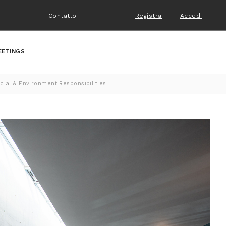
Contatto
Registra
Accedi
EETINGS
cial & Environment Responsibilities