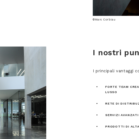
©Marc Corbiau
I nostri pun
I principali vantaggi 
FORTE TEAM CREA
LUSSO
RETE DI DISTRIBU
SERVIZI AVANZATI
PRODOTTI DI ALT