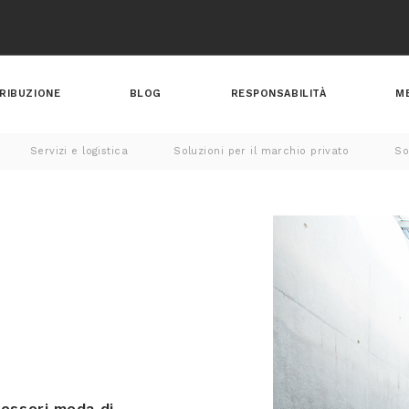
RIBUZIONE
BLOG
RESPONSABILITÀ
M
Servizi e logistica
Soluzioni per il marchio privato
So
cessori moda di