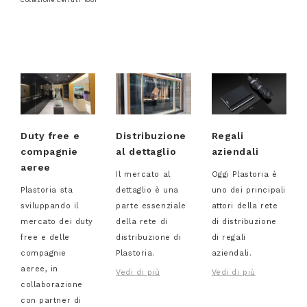
Duty free e
Distribuzione
Regali
compagnie
al dettaglio
aziendali
aeree
Il mercato al
Oggi Plastoria è
Plastoria sta
dettaglio è una
uno dei principali
sviluppando il
parte essenziale
attori della rete
mercato dei duty
della rete di
di distribuzione
free e delle
distribuzione di
di regali
compagnie
Plastoria.
aziendali.
aeree, in
Vedi di più
Vedi di più
collaborazione
con partner di