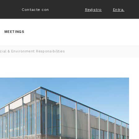
Contacte con
Registro
Entra.
MEETINGS
cial & Environment Responsibilities