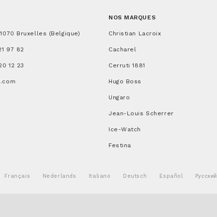
NOS MARQUES
 1070 Bruxelles (Belgique)
Christian Lacroix
21 97 82
Cacharel
20 12 23
Cerruti 1881
a.com
Hugo Boss
Ungaro
Jean-Louis Scherrer
Ice-Watch
Festina
Français
Nederlands
Italiano
Deutsch
Español
Pусский