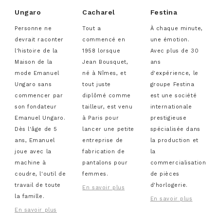
Ungaro
Cacharel
Festina
Personne ne
Tout a
À chaque minute,
devrait raconter
commencé en
une émotion.
l'histoire de la
1958 lorsque
Avec plus de 30
Maison de la
Jean Bousquet,
ans
mode Emanuel
né à Nîmes, et
d'expérience, le
Ungaro sans
tout juste
groupe Festina
commencer par
diplômé comme
est une société
son fondateur
tailleur, est venu
internationale
Emanuel Ungaro.
à Paris pour
prestigieuse
Dès l'âge de 5
lancer une petite
spécialisée dans
ans, Emanuel
entreprise de
la production et
joue avec la
fabrication de
la
machine à
pantalons pour
commercialisation
coudre, l'outil de
femmes.
de pièces
travail de toute
d'horlogerie.
En savoir plus
la famille.
En savoir plus
En savoir plus