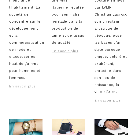
mondial de
une ville
couture en 1987
l'habillement. La
italienne réputée
par LVMH,
société se
pour son riche
Christian Lacroix,
concentre sur le
héritage dans la
son directeur
développement
production de
artistique de
et la
laine et de tissus
l'époque, pose
commercialisation
de qualité.
les bases d'un
de mode et
style baroque
En savoir plus
d'accessoires
unique, coloré et
haut de gamme
exubérant,
pour hommes et
enraciné dans
femmes.
son lieu de
naissance, la
En savoir plus
ville d'Arles.
En savoir plus